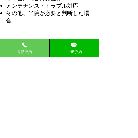
メンテナンス・トラブル対応
その他、当院が必要と判断した場
合
第6条（規約の変更）
電話予約
LINE予約
本規約の内容は、必要に応じて変
更することがあります。変更後の
内容は、本アカウントまたは当院
ホームページ等にて随時告知し、
告知後に本アカウントを利用され
た場合は、変更内容に同意された
ものとみなします。
第7条（お問い合わせ）