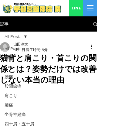
「​整体を健康の中心に。」
LINE
記事
All Posts
山田涼太
All Posts
6月11日
読了時間: 5分
猫背と肩こり・首こりの関
特集
係とは？姿勢だけでは改善
LIFE
腰痛
しない本当の理由
股関節痛
肩こり
膝痛
坐骨神経痛
四十肩・五十肩