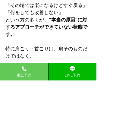
「その場では楽になるけどすぐ戻る」
「何をしても改善しない」
という方の多くが、
“本当の原因”に対
するアプローチができていない状態で
す。
特に肩こり・首こりは、肩そのものだ
けではなく、
・姿勢や体の使い方
電話予約
LINE予約
・肩甲骨の動き
・呼吸の浅さ
・背骨や胸郭の硬さ
・筋肉バランスの崩れ
などが関係していることも非常に多く
あります。