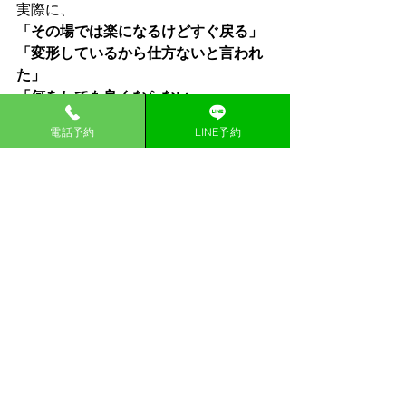
実際に、
「その場では楽になるけどすぐ戻る」
「変形しているから仕方ないと言われ
た」
「何をしても良くならない」
という方の多くが、
電話予約
LINE予約
“本当の原因”に対するアプローチがで
きていない状態です。
特に股関節痛は、股関節そのものの問
題だけではなく、
・股関節の動きの制限
・筋肉バランスの崩れ
・腰や膝の影響
・姿勢や身体の使い方
・日常生活での負担の積み重ね
などが関係していることも非常に多く
あります。