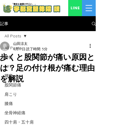
「​整体を健康の中心に。」
LINE
記事
All Posts
山田涼太
All Posts
6月17日
読了時間: 5分
歩くと股関節が痛い原因と
特集
は？足の付け根が痛む理由
LIFE
腰痛
を解説
股関節痛
肩こり
膝痛
坐骨神経痛
四十肩・五十肩