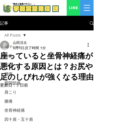
「​整体を健康の中心に。」
LINE
記事
All Posts
山田涼太
All Posts
6月11日
読了時間: 5分
座っていると坐骨神経痛が
特集
悪化する原因とは？お尻や
LIFE
腰痛
足のしびれが強くなる理由
股関節痛
更新日：
5 日前
肩こり
膝痛
坐骨神経痛
四十肩・五十肩