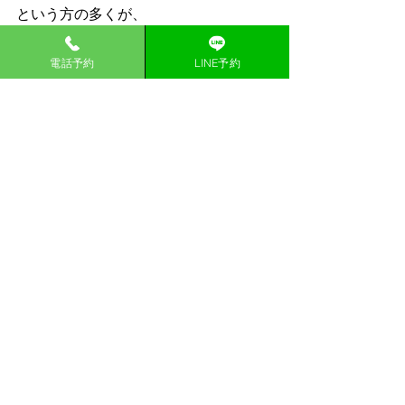
という方の多くが、
“本当の原因”に対するアプロー
電話予約
LINE予約
チができていない状態です。
特に坐骨神経痛は、お尻や足の症状だ
けではなく、
・神経への負担
・腰や股関節の動き
・筋肉バランスの崩れ
・姿勢や身体の使い方
・日常生活での負担の積み重ね
などが関係していることも非常に多く
あります。
もし、
・自分の坐骨神経痛の原因がよくわか
らない