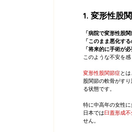
1. 変形性股
「病院で変形性股関
「このまま悪化する
「将来的に手術が必
このような不安を感
変形性股関節症
とは
股関節の軟骨がすり
る状態です。
特に中高年の女性に
日本では
臼蓋形成不
せん。