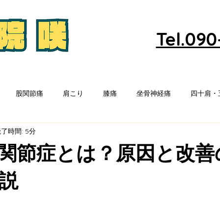
Tel.09
股関節痛
肩こり
膝痛
坐骨神経痛
四十肩・
了時間: 5分
関節症とは？原因と改善
説