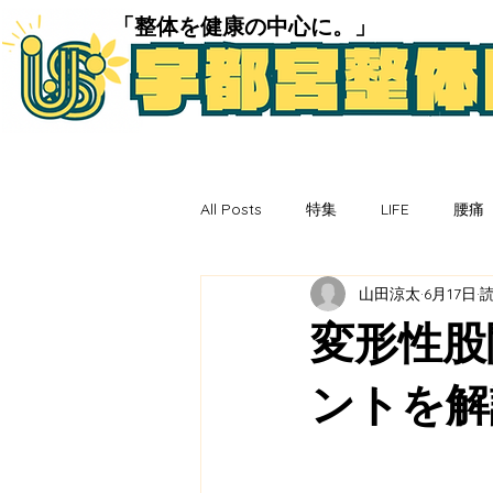
「​整体を健康の中心に。」
All Posts
特集
LIFE
腰痛
山田涼太
6月17日
読
変形性股
ントを解