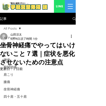
「​整体を健康の中心に。」
LINE
記事
All Posts
山田涼太
All Posts
6月14日
読了時間: 5分
坐骨神経痛でやってはいけ
特集
ないこと７選｜症状を悪化
LIFE
腰痛
させないための注意点
股関節痛
更新日：
2 日前
肩こり
膝痛
坐骨神経痛
四十肩・五十肩