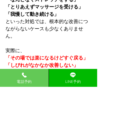
「とりあえずマッサージを受ける」
「我慢して動き続ける」
といった対処では、根本的な改善につ
ながらないケースも少なくありませ
ん。
実際に、
「その場では楽になるけどすぐ戻る」
「しびれがなかなか改善しない」
「何をしても良くならない」
という方の多くが、
電話予約
LINE予約
“本当の原因”に対するアプロー
チができていない状態です。
特に坐骨神経痛は、お尻や足の症状だ
けではなく、
・神経への負担