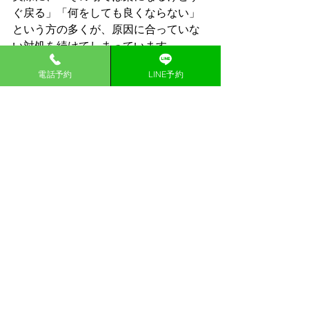
ぐ戻る」「何をしても良くならない」
という方の多くが、原因に合っていな
い対処を続けてしまっています。
電話予約
LINE予約
もし、
・自分の腰痛の原因がよくわからない
・いろいろ試したけど改善しない
・このまま悪化しないか不安
このように感じている場合は、一度し
っかりと体の状態を確認することが大
切です。
宇都宮市内で腰痛にお悩みの方から、
今泉院・明保院どちらにも多くのご相
談をいただいています。
当院では、腰だけでなく、股関節や背