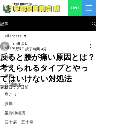
「​整体を健康の中心に。」
LINE
記事
All Posts
山田涼太
All Posts
5月9日
読了時間: 4分
反ると腰が痛い原因とは？
特集
考えられるタイプとやっ
LIFE
腰痛
てはいけない対処法
股関節痛
更新日：
5 日前
肩こり
膝痛
坐骨神経痛
四十肩・五十肩