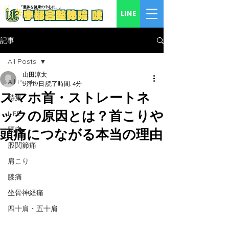
「​整体を健康の中心に。」
LINE
記事
All Posts
山田涼太
All Posts
5月19日
読了時間: 4分
スマホ首・ストレートネ
特集
ックの原因とは？首こりや
LIFE
腰痛
頭痛につながる本当の理由
股関節痛
肩こり
膝痛
坐骨神経痛
四十肩・五十肩