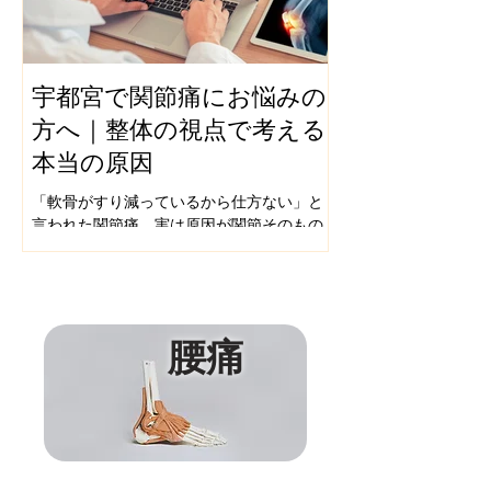
宇都宮で関節痛にお悩みの
産後ケア整体
方へ｜整体の視点で考える
産後は骨盤の歪みや腰
本当の原因
足など、心身に大きな
時期。そんな時に活用
「軟骨がすり減っているから仕方ない」と
です。本記事では、産
言われた関節痛、実は原因が関節そのもの
具体的な体の変化・精
ではないケースが多くあります。宇都宮整
の好影響に分けて詳し
体院咲が、整体の視点から関節痛の本当の
原因を解説します。
​腰痛