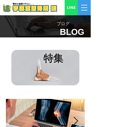
「​整体を健康の中心に。」
LINE
​ブログ
BLOG
​特集