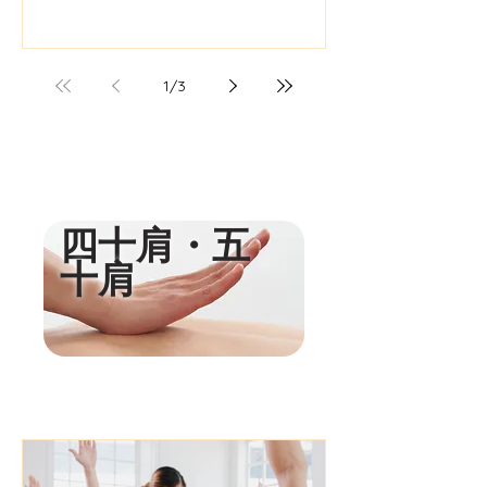
1
/
3
​四十肩・五
十肩