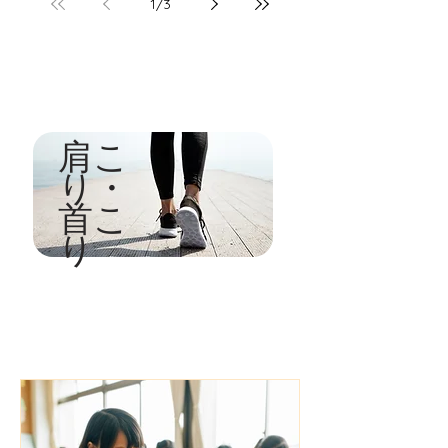
1
/
3
​肩こ
り・
首こ
り​